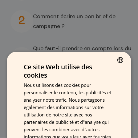
Comment écrire un bon brief de
2
campagne ?
Que faut-il prendre en compte lors du
3
choix du matériel de campagne
Ce site Web utilise des
adapté ?
cookies
FINNISH
Nous utilisons des cookies pour
GERMAN
Comment pouvez-vous économiser
4
personnaliser le contenu, les publicités et
FRENCH
sur les coûts de campagne ?
analyser notre trafic. Nous partageons
également des informations sur votre
ENGLISH
utilisation de notre site avec nos
partenaires de publicité et d"analyse qui
peuvent les combiner avec d"autres
informations que vous leur avez fournies