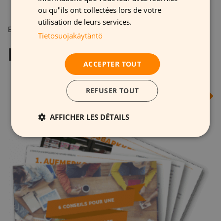
ou qu"ils ont collectées lors de votre
utilisation de leurs services.
E-BOOKS
Tietosuojakäytäntö
Nos autres e-books
ACCEPTER TOUT
REFUSER TOUT
AFFICHER LES DÉTAILS