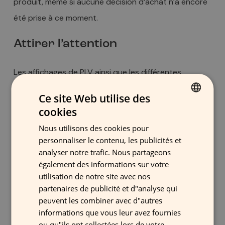
produit, même si aucune décision d’achat n’a encore
été prise à ce moment.
Attirer l’attention
Les affichages de PLV ainsi que les différentes
techniques marketings qui en découlent concentrent
Ce site Web utilise des
principalement leurs efforts sur des marques, ou sur
cookies
FINNISH
des offres spéciales qui mettent en valeur les
Nous utilisons des cookies pour
GERMAN
avantages d’un produit. Les messages publicitaires
personnaliser le contenu, les publicités et
FRENCH
analyser notre trafic. Nous partageons
d’un concurrent peuvent donc passer au second
également des informations sur votre
ENGLISH
plan devant une campagne de PLV très efficace.
utilisation de notre site avec nos
Celle-ci doit attirer l’attention du consommateur et
partenaires de publicité et d"analyse qui
peuvent les combiner avec d"autres
être en constante évolution car, après avoir vu le
informations que vous leur avez fournies
même affichage pendant quelques semaines, le client
ou qu"ils ont collectées lors de votre