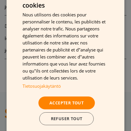
cookies
juin 24, 2025
FINNISH
Nous utilisons des cookies pour
GERMAN
personnaliser le contenu, les publicités et
3 raisons qui font de l’adhésif sans colle un outil
FRENCH
analyser notre trafic. Nous partageons
également des informations sur votre
ENGLISH
idéal pour les PLV en pharmacie
utilisation de notre site avec nos
partenaires de publicité et d"analyse qui
juin 24, 2025
peuvent les combiner avec d"autres
informations que vous leur avez fournies
ou qu"ils ont collectées lors de votre
Pagination
«
1
2
3
utilisation de leurs services.
des
Tietosuojakäytäntö
publications
ACCEPTER TOUT
REFUSER TOUT